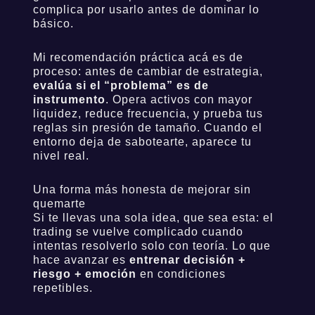
complica por usarlo antes de dominar lo
básico.
Mi recomendación práctica acá es de
proceso: antes de cambiar de estrategia,
evalúa si el “problema” es de
instrumento
. Opera activos con mayor
liquidez, reduce frecuencia, y prueba tus
reglas sin presión de tamaño. Cuando el
entorno deja de sabotearte, aparece tu
nivel real.
Una forma más honesta de mejorar sin
🧠 Newsletter del Smart Trader 📈
quemarte
Si te llevas una sola idea, que sea esta: el
El trade de la semana, analizado como smart money
trading se vuelve complicado cuando
intentas resolverlo solo con teoría. Lo que
Acceso exclusivo via Telegram
hace avanzar es
entrenar decisión +
riesgo + emoción
en condiciones
repetibles.