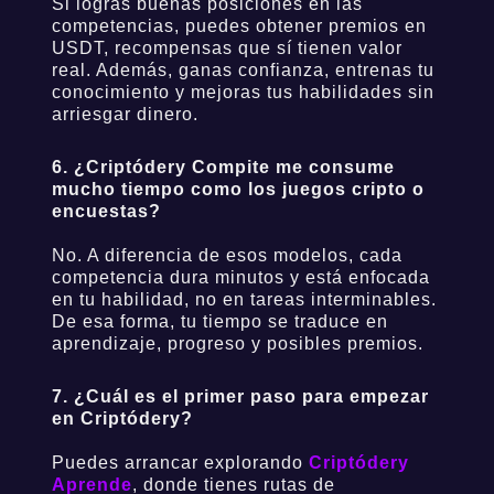
Si logras buenas posiciones en las
🧠 Newsletter del Smart Trader 📈
competencias, puedes obtener premios en
USDT, recompensas que sí tienen valor
El trade de la semana, analizado como smart money
real. Además, ganas confianza, entrenas tu
conocimiento y mejoras tus habilidades sin
arriesgar dinero.
Acceso exclusivo via Telegram
6. ¿Criptódery Compite me consume
mucho tiempo como los juegos cripto o
encuestas?
No. A diferencia de esos modelos, cada
competencia dura minutos y está enfocada
en tu habilidad, no en tareas interminables.
De esa forma, tu tiempo se traduce en
aprendizaje, progreso y posibles premios.
7. ¿Cuál es el primer paso para empezar
en Criptódery?
Puedes arrancar explorando
Criptódery
Aprende
, donde tienes rutas de