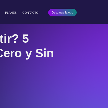
Descarga la App
PLANES
CONTACTO
tir? 5
ero y Sin