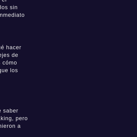
los sin
inmediato
s
é hacer
ejes de
os cómo
que los
e saber
king, pero
nieron a