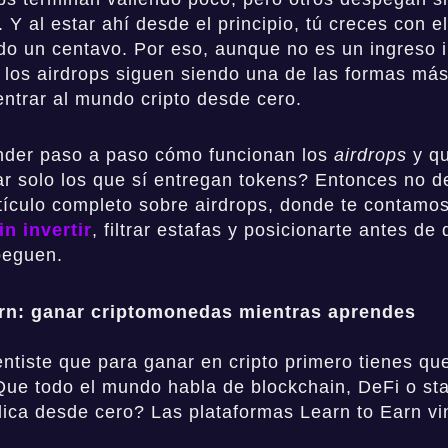
 Y al estar ahí desde el principio, tú creces con el
do un centavo. Por eso, aunque no es un ingreso 
, los airdrops siguen siendo una de las formas má
entrar al mundo cripto desde cero.
nder paso a paso cómo funcionan los
airdrops
y qu
r solo los que sí entregan tokens? Entonces no d
rtículo completo sobre airdrops, donde te contam
in invertir
, filtrar estafas y posicionarte antes de 
peguen.
arn: ganar criptomonedas mientras aprendes
ntiste que para ganar en cripto primero tienes qu
e todo el mundo habla de blockchain, DeFi o sta
plica desde cero? Las plataformas Learn to Earn vi