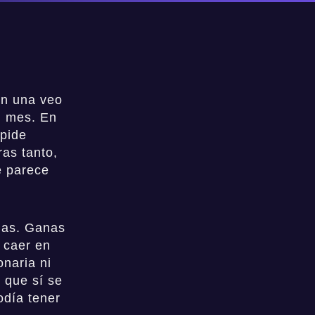
En una veo
n mes. En
 pide
ras tanto,
e parece
anas. Ganas
 caer en
naria ni
 que sí se
odía tener