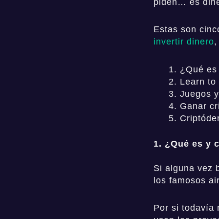
piden… es din
Estas son cin
invertir dinero
,
¿Qué es 
Learn to
Juegos y 
Ganar cr
Criptóder
1. ¿Qué es y 
Si alguna vez 
los famosos ai
Por si todavía