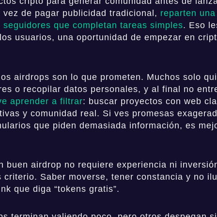
ctos cripto para generar comunidad antes de lanza
 vez de pagar publicidad tradicional,
reparten una
 seguidores que completan tareas simples
. Eso l
a los usuarios, una oportunidad de empezar en cript
los airdrops son lo que prometen. Muchos solo qu
es o recopilar datos personales, y al final no ent
ve aprender a filtrar
: buscar proyectos con web cla
ctivas y comunidad real. Si ves promesas exagerad
ularios que piden demasiada información, es mejo
n buen airdrop no requiere experiencia ni inversió
s criterio. Saber moverse, tener constancia y no il
ink que diga “tokens gratis”.
ps terminan valiendo poco, pero otros despegan si