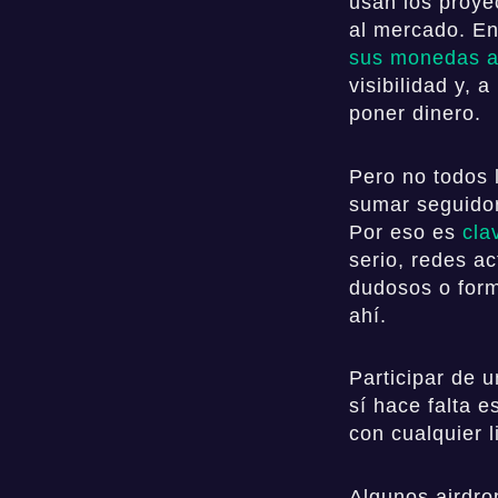
usan los proye
al mercado. En
sus monedas a
visibilidad y, 
poner dinero.
Pero no todos 
sumar seguidor
Por eso es
cla
serio, redes a
dudosos o form
ahí.
Participar de u
sí hace falta e
con cualquier l
Algunos airdro