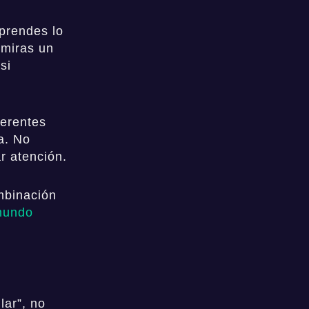
Aprendes lo
 miras un
si
ferentes
a. No
r atención.
mbinación
 mundo
lar”, no