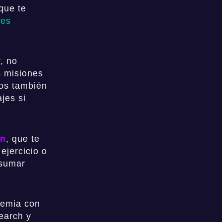
 que te
ces
, no
s misiones
os también
jes si
in
, que te
ejercicio o
 sumar
remia con
earch y