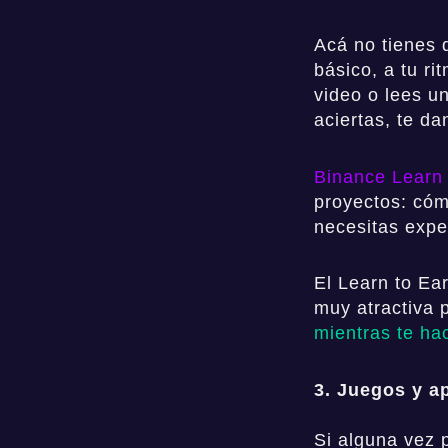
Acá no tienes 
básico, a tu r
video o lees u
aciertas, te d
Binance Learn
proyectos: cóm
necesitas expe
El Learn to Ea
muy atractiva 
mientras te ha
3. Juegos y ap
Si alguna vez p