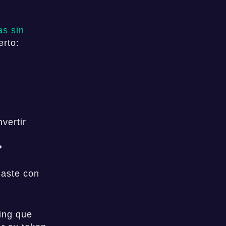
as sin
erto:
vertir
?
zaste con
ing que