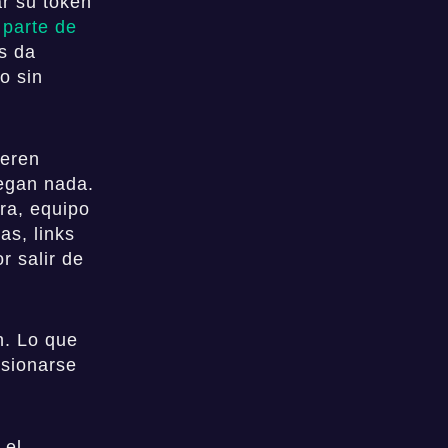
r su token
 parte de
es da
o sin
ieren
regan nada.
ra, equipo
as, links
r salir de
n. Lo que
usionarse
 el