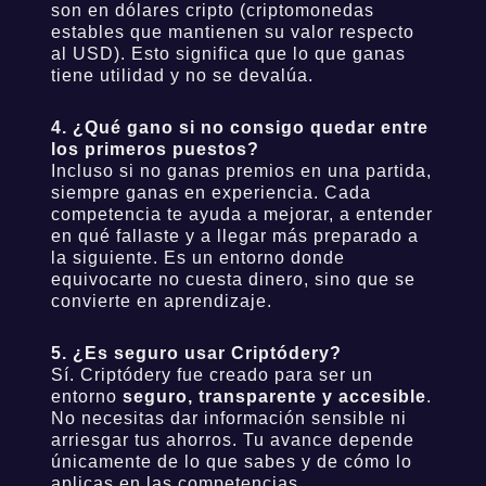
son en dólares cripto (criptomonedas
estables que mantienen su valor respecto
al USD). Esto significa que lo que ganas
tiene utilidad y no se devalúa.
4. ¿Qué gano si no consigo quedar entre
los primeros puestos?
Incluso si no ganas premios en una partida,
siempre ganas en experiencia. Cada
🧠 Newsletter del Smart Trader 📈
competencia te ayuda a mejorar, a entender
en qué fallaste y a llegar más preparado a
El trade de la semana, analizado como smart money
la siguiente. Es un entorno donde
equivocarte no cuesta dinero, sino que se
Acceso exclusivo via Telegram
convierte en aprendizaje.
5. ¿Es seguro usar Criptódery?
Sí. Criptódery fue creado para ser un
entorno
seguro, transparente y accesible
.
No necesitas dar información sensible ni
arriesgar tus ahorros. Tu avance depende
únicamente de lo que sabes y de cómo lo
aplicas en las competencias.