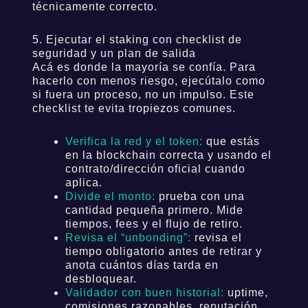
técnicamente correcto.
5. Ejecutar el staking con checklist de
seguridad y un plan de salida
Acá es donde la mayoría se confía. Para
hacerlo con menos riesgo, ejecútalo como
si fuera un proceso, no un impulso. Este
checklist te evita tropiezos comunes.
Verifica la red y el token:
que estás
en la blockchain correcta y usando el
contrato/dirección oficial cuando
aplica.
Divide el monto:
prueba con una
cantidad pequeña primero. Mide
tiempos, fees y el flujo de retiro.
Revisa el “unbonding”:
revisa el
tiempo obligatorio antes de retirar y
🧠 Newsletter del Smart Trader 📈
anota cuántos días tarda en
desbloquear.
El trade de la semana, analizado como smart money
Validador con buen historial:
uptime,
comisiones razonables, reputación.