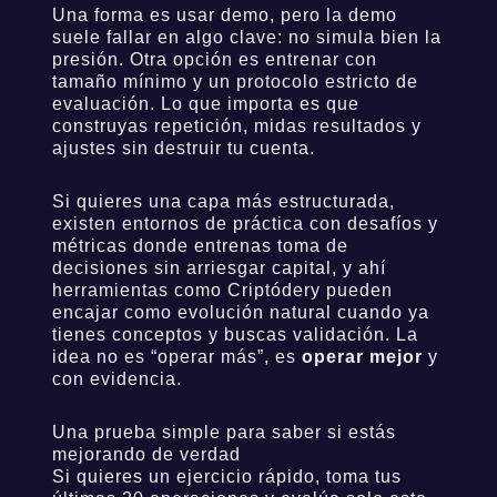
Una forma es usar demo, pero la demo
suele fallar en algo clave: no simula bien la
presión. Otra opción es entrenar con
tamaño mínimo y un protocolo estricto de
evaluación. Lo que importa es que
construyas repetición, midas resultados y
ajustes sin destruir tu cuenta.
Si quieres una capa más estructurada,
existen entornos de práctica con desafíos y
métricas donde entrenas toma de
decisiones sin arriesgar capital, y ahí
herramientas como Criptódery pueden
encajar como evolución natural cuando ya
🧠 Newsletter del Smart Trader 📈
tienes conceptos y buscas validación. La
idea no es “operar más”, es
operar mejor
y
El trade de la semana, analizado como smart money
con evidencia.
Acceso exclusivo via Telegram
Una prueba simple para saber si estás
mejorando de verdad
Si quieres un ejercicio rápido, toma tus